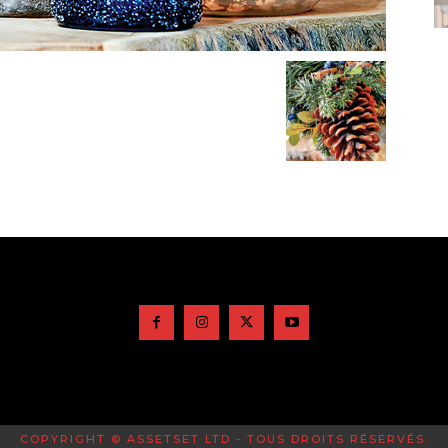
COPYRIGHT © ASSETSET LTD - TOUS DROITS RÉSERVÉS.