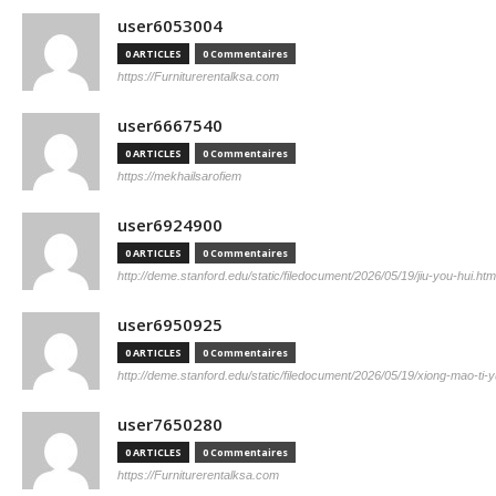
user6053004
0 ARTICLES
0 Commentaires
https://Furniturerentalksa.com
user6667540
0 ARTICLES
0 Commentaires
https://mekhailsarofiem
user6924900
0 ARTICLES
0 Commentaires
http://deme.stanford.edu/static/filedocument/2026/05/19/jiu-you-hui.htm
user6950925
0 ARTICLES
0 Commentaires
http://deme.stanford.edu/static/filedocument/2026/05/19/xiong-mao-ti-y
user7650280
0 ARTICLES
0 Commentaires
https://Furniturerentalksa.com