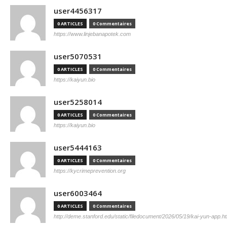
user4456317
0 ARTICLES
0 Commentaires
https://www.linjebanapotek.com
user5070531
0 ARTICLES
0 Commentaires
https://kaiyun.bio
user5258014
0 ARTICLES
0 Commentaires
https://kaiyun.bio
user5444163
0 ARTICLES
0 Commentaires
https://kycrimeprevention.org
user6003464
0 ARTICLES
0 Commentaires
http://deme.stanford.edu/static/filedocument/2026/05/19/kai-yun-app.h