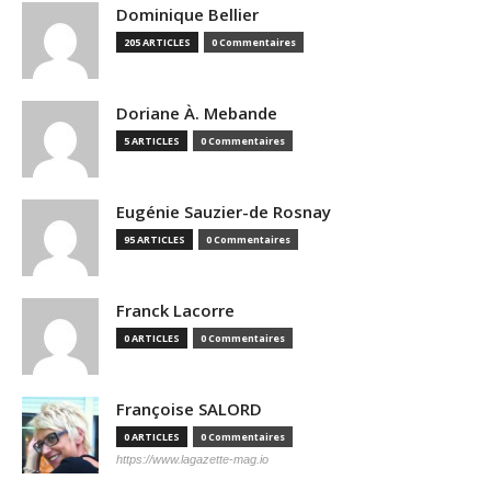
Dominique Bellier
205 ARTICLES
0 Commentaires
Doriane À. Mebande
5 ARTICLES
0 Commentaires
Eugénie Sauzier-de Rosnay
95 ARTICLES
0 Commentaires
Franck Lacorre
0 ARTICLES
0 Commentaires
Françoise SALORD
0 ARTICLES
0 Commentaires
https://www.lagazette-mag.io