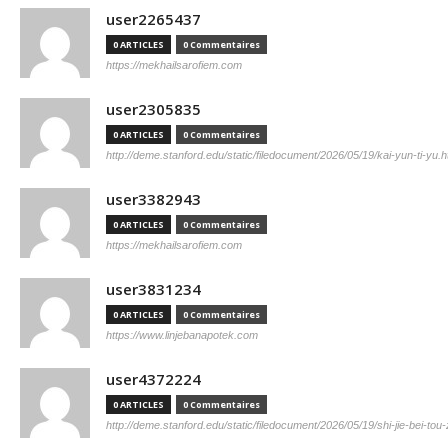
user2265437
0 ARTICLES
0 Commentaires
https://mekhailsarofiem.com
user2305835
0 ARTICLES
0 Commentaires
http://deme.stanford.edu/static/filedocument/2026/05/19/kai-yun-ti-yu.h
user3382943
0 ARTICLES
0 Commentaires
https://mekhailsarofiem.com
user3831234
0 ARTICLES
0 Commentaires
https://www.linjebanapotek.com
user4372224
0 ARTICLES
0 Commentaires
http://deme.stanford.edu/static/filedocument/2026/05/19/shi-jie-bei-tou