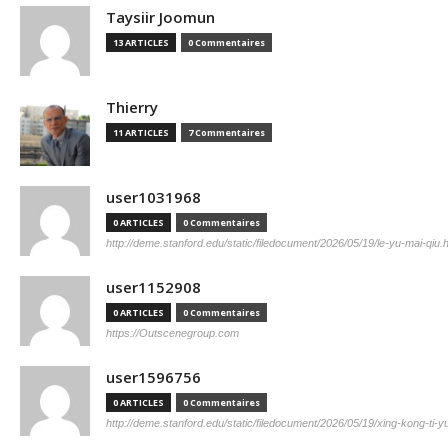
Taysiir Joomun
13 ARTICLES
0 Commentaires
Thierry
11 ARTICLES
7 Commentaires
user1031968
0 ARTICLES
0 Commentaires
http://deme.stanford.edu/static/filedocument/2026/05/19/le-yu-mai-qiu.
user1152908
0 ARTICLES
0 Commentaires
https://Outscenegroup.com
user1596756
0 ARTICLES
0 Commentaires
http://deme.stanford.edu/static/filedocument/2026/05/19/xing-kong-ti-y