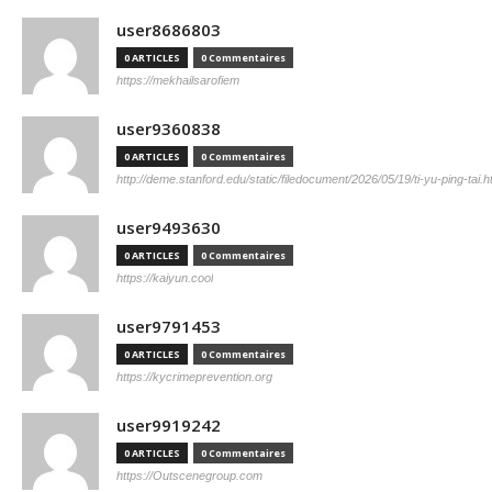
user8686803
0 ARTICLES
0 Commentaires
https://mekhailsarofiem
user9360838
0 ARTICLES
0 Commentaires
http://deme.stanford.edu/static/filedocument/2026/05/19/ti-yu-ping-tai.h
user9493630
0 ARTICLES
0 Commentaires
https://kaiyun.cool
user9791453
0 ARTICLES
0 Commentaires
https://kycrimeprevention.org
user9919242
0 ARTICLES
0 Commentaires
https://Outscenegroup.com