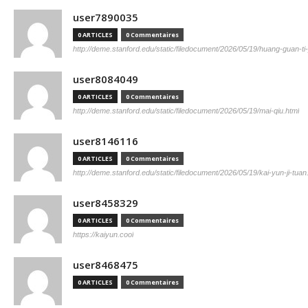
user7890035
0 ARTICLES
0 Commentaires
http://deme.stanford.edu/static/filedocument/2026/05/19/huang-guan-ti
user8084049
0 ARTICLES
0 Commentaires
http://deme.stanford.edu/static/filedocument/2026/05/19/mai-qiu.html
user8146116
0 ARTICLES
0 Commentaires
http://deme.stanford.edu/static/filedocument/2026/05/19/kai-yun-ji-tuan
user8458329
0 ARTICLES
0 Commentaires
https://kaiyun.cool
user8468475
0 ARTICLES
0 Commentaires