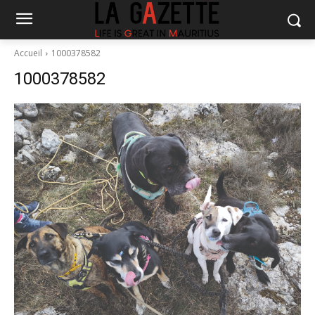
Accueil
1000378582
1000378582