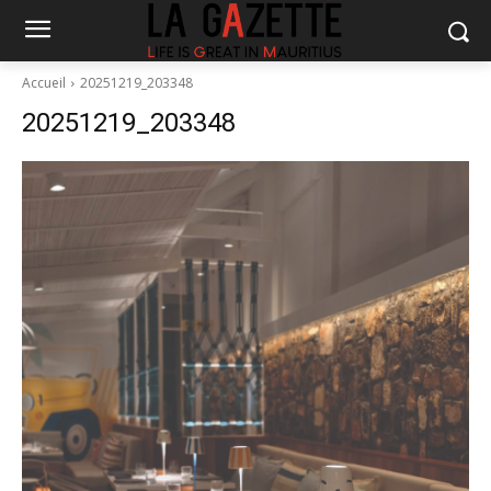
Accueil
20251219_203348
20251219_203348