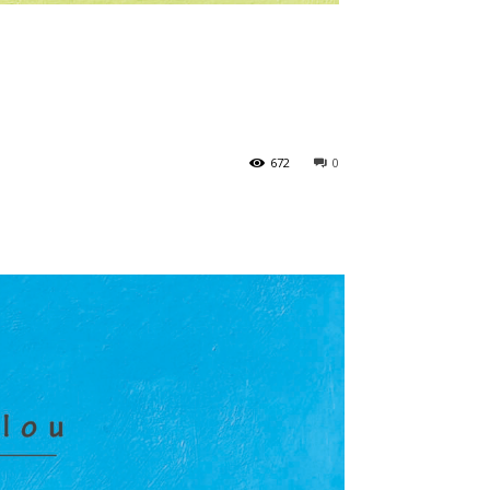
672
0