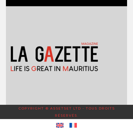
COPYRIGHT © ASSETSET LTD - TOUS DROITS
RÉSERVÉS.