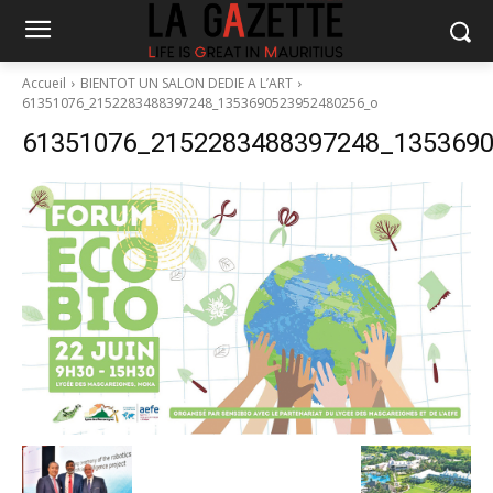
Accueil
BIENTOT UN SALON DEDIE A L’ART
61351076_2152283488397248_1353690523952480256_o
61351076_2152283488397248_135369