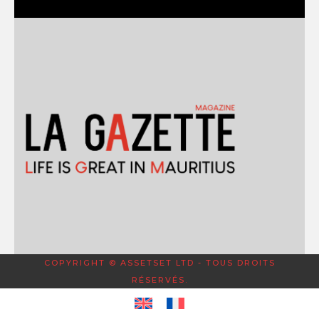
COPYRIGHT © ASSETSET LTD - TOUS DROITS
RÉSERVÉS.