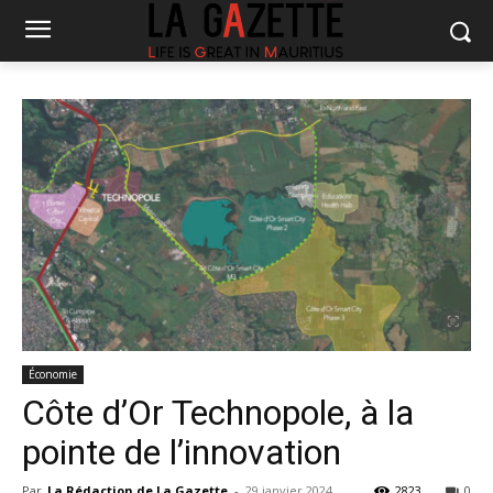
Économie
Côte d’Or Technopole, à la
pointe de l’innovation
Par
La Rédaction de La Gazette
-
29 janvier 2024
2823
0