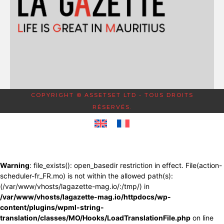
COPYRIGHT © ASSETSET LTD - TOUS DROITS
RÉSERVÉS.
Warning
: file_exists(): open_basedir restriction in effect. File(action-
scheduler-fr_FR.mo) is not within the allowed path(s):
(/var/www/vhosts/lagazette-mag.io/:/tmp/) in
/var/www/vhosts/lagazette-mag.io/httpdocs/wp-
content/plugins/wpml-string-
translation/classes/MO/Hooks/LoadTranslationFile.php
on line