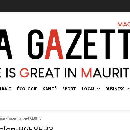
TRAIT
ÉCOLOGIE
SANTÉ
SPORT
LOCAL
BUSINESS
man-watermelon-P6E8FP3
elon-P6E8FP3