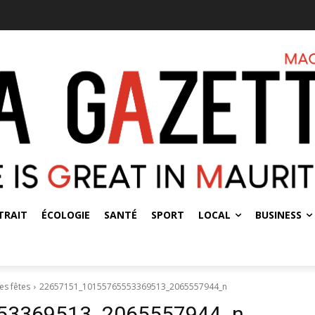
TRAIT
ÉCOLOGIE
SANTÉ
SPORT
LOCAL
BUSINESS
es fêtes
22657151_10155765553369513_2065557944_n
53369513_2065557944_n