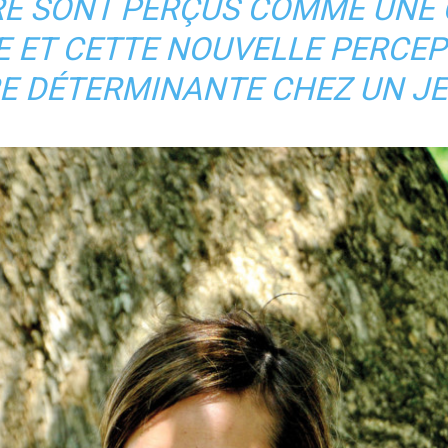
URE SONT PERÇUS COMME UNE
 ET CETTE NOUVELLE PERCEPT
E DÉTERMINANTE CHEZ UN J