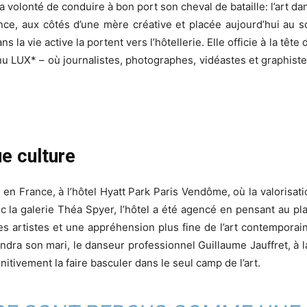
 volonté de conduire à bon port son cheval de bataille: l’art da
nce, aux côtés d’une mère créative et placée aujourd’hui au s
la vie active la portent vers l’hôtellerie. Elle officie à la tê
nu LUX* – où journalistes, photographes, vidéastes et graphis
ue culture
en France, à l’hôtel Hyatt Park Paris Vendôme, où la valorisatio
ec la galerie Théa Spyer, l’hôtel a été agencé en pensant au p
les artistes et une appréhension plus fine de l’art contemporain
ndra son mari, le danseur professionnel Guillaume Jauffret, à la
tivement la faire basculer dans le seul camp de l’art.