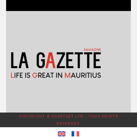
COPYRIGHT © ASSETSET LTD - TOUS DROITS
RÉSERVÉS.