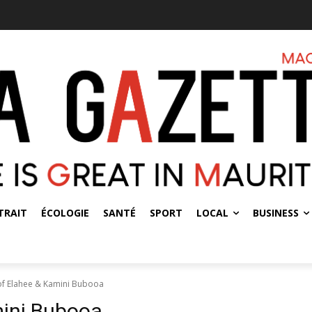
TRAIT
ÉCOLOGIE
SANTÉ
SPORT
LOCAL
BUSINESS
f Elahee & Kamini Bubooa
ini Bubooa