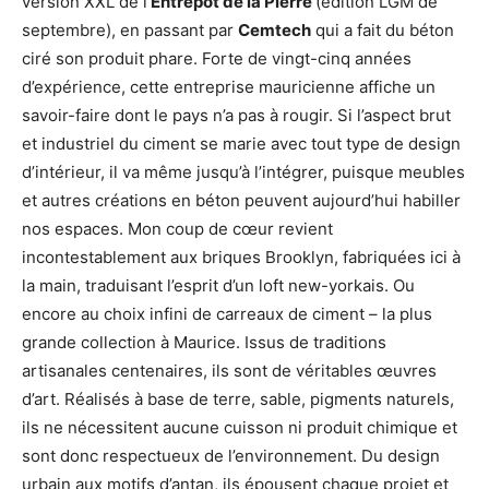
version XXL de l’
Entrepôt de la Pierre
(édition LGM de
septembre), en passant par
Cemtech
qui a fait du béton
ciré son produit phare. Forte de vingt-cinq années
d’expérience, cette entreprise mauricienne affiche un
savoir-faire dont le pays n’a pas à rougir. Si l’aspect brut
et industriel du ciment se marie avec tout type de design
d’intérieur, il va même jusqu’à l’intégrer, puisque meubles
et autres créations en béton peuvent aujourd’hui habiller
nos espaces. Mon coup de cœur revient
incontestablement aux briques Brooklyn, fabriquées ici à
la main, traduisant l’esprit d’un loft new-yorkais. Ou
encore au choix infini de carreaux de ciment – la plus
grande collection à Maurice. Issus de traditions
artisanales centenaires, ils sont de véritables œuvres
d’art. Réalisés à base de terre, sable, pigments naturels,
ils ne nécessitent aucune cuisson ni produit chimique et
sont donc respectueux de l’environnement. Du design
urbain aux motifs d’antan, ils épousent chaque projet et