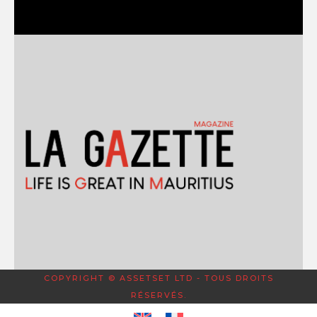
COPYRIGHT © ASSETSET LTD - TOUS DROITS
RÉSERVÉS.