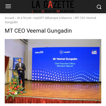
Accueil
IA à l’école : mytGPT débarque à Maurice
MT CEO Veemal
Gungadin
MT CEO Veemal Gungadin