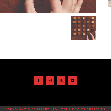
COPYRIGHT © ASSETSET LTD - TOUS DROITS RÉSERVÉS.