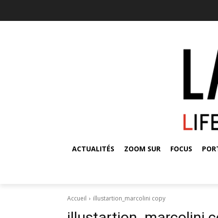
ACTUALITÉS
ZOOM SUR
FOCUS
POR
Accueil
illustartion_marcolini copy
illustartion_marcolini 