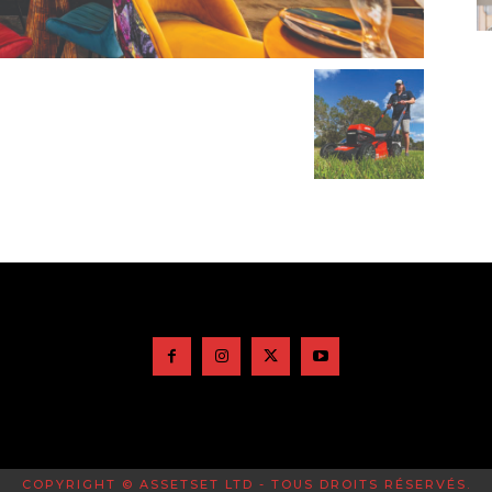
COPYRIGHT © ASSETSET LTD - TOUS DROITS RÉSERVÉS.