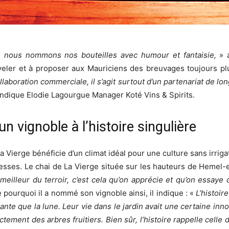
s nous nommons nos bouteilles avec humour et fantaisie,
» 
eler et à proposer aux Mauriciens des breuvages toujours plus
llaboration commerciale, il s’agit surtout d’un partenariat de l
indique Elodie Lagourgue Manager Koté Vins & Spirits.
n vignoble à l’histoire singulière
 la Vierge bénéficie d’un climat idéal pour une culture sans irri
esses. Le chai de La Vierge située sur les hauteurs de Hemel-e
 meilleur du terroir, c’est cela qu’on apprécie et qu’on essaye 
pourquoi il a nommé son vignoble ainsi, il indique : «
L’histoi
sante que la lune. Leur vie dans le jardin avait une certaine in
tement des arbres fruitiers. Bien sûr, l’histoire rappelle celle