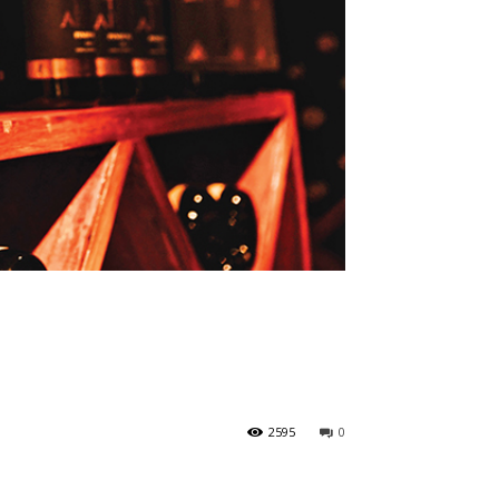
2595
0