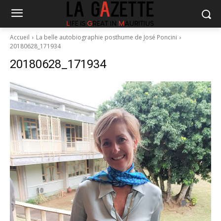
Accueil
La belle autobiographie posthume de José Poncini
20180628_171934
20180628_171934