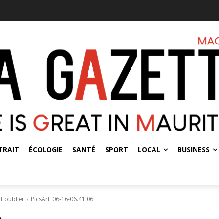
TRAIT
ÉCOLOGIE
SANTÉ
SPORT
LOCAL
BUSINESS
t oublier
PicsArt_06-16-06.41.06
6