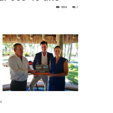
1894
0
»