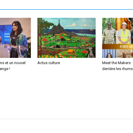
ans et un nouvel
Actus culture
Meet the Makers :
enge !
derrière les rhum