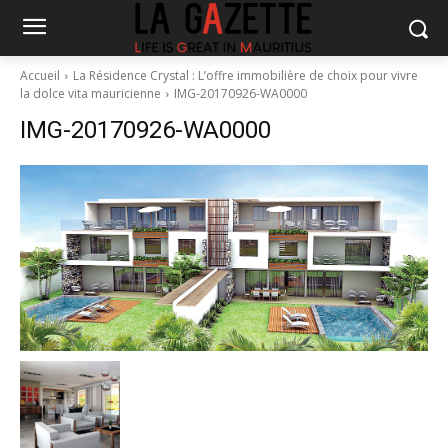
Accueil
La Résidence Crystal : L’offre immobilière de choix pour vivre
la dolce vita mauricienne
IMG-20170926-WA0000
IMG-20170926-WA0000