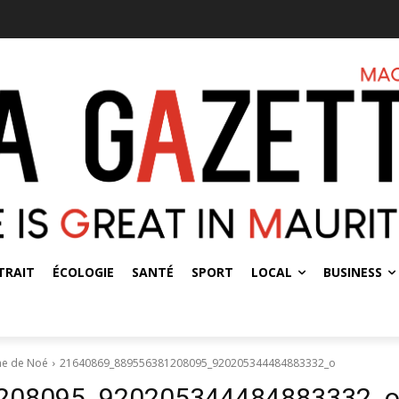
TRAIT
ÉCOLOGIE
SANTÉ
SPORT
LOCAL
BUSINESS
che de Noé
21640869_889556381208095_920205344484883332_o
208095_920205344484883332_