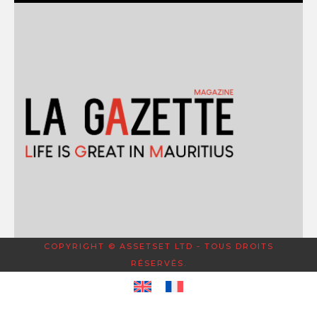
COPYRIGHT © ASSETSET LTD - TOUS DROITS
RÉSERVÉS.