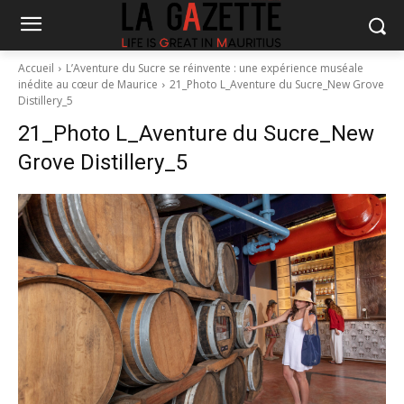
Accueil
L’Aventure du Sucre se réinvente : une expérience muséale
inédite au cœur de Maurice
21_Photo L_Aventure du Sucre_New Grove
Distillery_5
21_Photo L_Aventure du Sucre_New
Grove Distillery_5