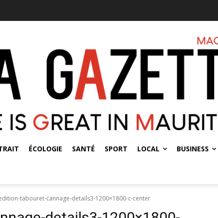
TRAIT
ÉCOLOGIE
SANTÉ
SPORT
LOCAL
BUSINESS
dition-tabouret-cannage-details3-1200×1800-c-center
annage-details3-1200×1800-