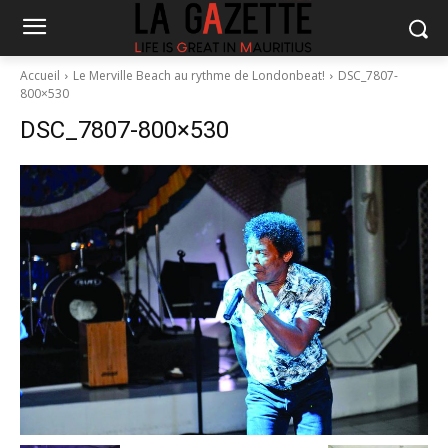
Accueil
Le Merville Beach au rythme de Londonbeat!
DSC_7807-
800×530
DSC_7807-800×530