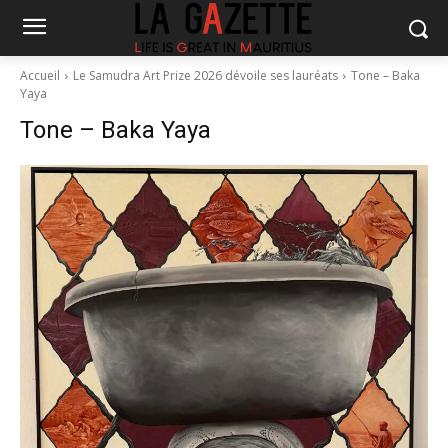
Accueil
Le Samudra Art Prize 2026 dévoile ses lauréats
Tone – Baka
Yaya
Tone – Baka Yaya