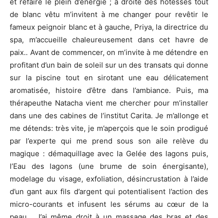
et refaire le plein d’énergie ; à droite des hôtesses tout
de blanc vêtu m’invitent à me changer pour revêtir le
fameux peignoir blanc et à gauche, Priya, la directrice du
spa, m’accueille chaleureusement dans cet havre de
paix.. Avant de commencer, on m’invite à me détendre en
profitant d’un bain de soleil sur un des transats qui donne
sur la piscine tout en sirotant une eau délicatement
aromatisée, histoire d’être dans l’ambiance. Puis, ma
thérapeuthe Natacha vient me chercher pour m’installer
dans une des cabines de l’institut Carita. Je m’allonge et
me détends: très vite, je m’aperçois que le soin prodigué
par l’experte qui me prend sous son aile relève du
magique : démaquillage avec la Gelée des lagons puis,
l’Eau des lagons (une brume de soin énergisante),
modelage du visage, exfoliation, désincrustation à l’aide
d’un gant aux fils d’argent qui potentialisent l’action des
micro-courants et infusent les sérums au cœur de la
peau… J’ai même droit à un massage des bras et des