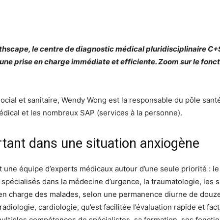
thscape, le centre de diagnostic médical pluridisciplinaire C+
 une prise en charge immédiate et efficiente. Zoom sur le fon
cial et sanitaire, Wendy Wong est la responsable du pôle santé
édical et les nombreux SAP (services à la personne).
ant dans une situation anxiogène
 une équipe d’experts médicaux autour d’une seule priorité : le
pécialisés dans la médecine d’urgence, la traumatologie, les soi
se en charge des malades, selon une permanence diurne de douze
diologie, cardiologie, qu’est facilitée l’évaluation rapide et fa
ltiples compétences de spécialistes, sa formation, ses fonction