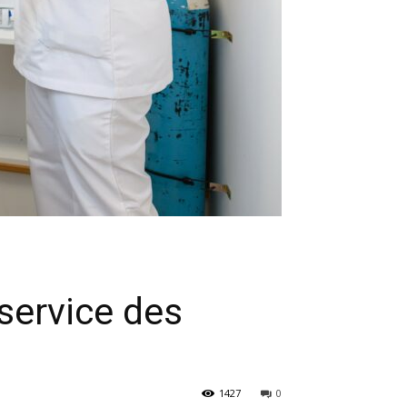
service des
1427
0