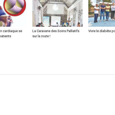
ion cardiaque se
La Caravane des Soins Palliatifs
Vivre le diabète p
patients
sur la route !