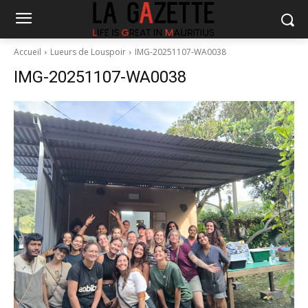
Accueil
Lueurs de Louspoir
IMG-20251107-WA0038
IMG-20251107-WA0038