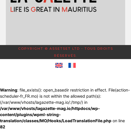
COPYRIGHT © ASSETSET LTD - TOUS DROITS
RÉSERVÉS.
Warning
: file_exists(): open_basedir restriction in effect. File(action-
scheduler-fr_FR.mo) is not within the allowed path(s):
(/var/www/vhosts/lagazette-mag.io/:/tmp/) in
/var/www/vhosts/lagazette-mag.io/httpdocs/wp-
content/plugins/wpml-string-
translation/classes/MO/Hooks/LoadTranslationFile.php
on line
82