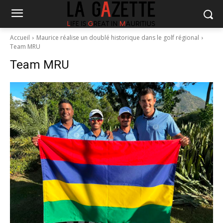
Accueil
Maurice réalise un doublé historique dans le golf régional
Team MRU
Team MRU