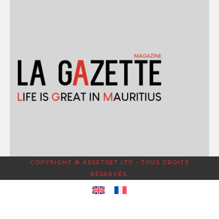
COPYRIGHT © ASSETSET LTD - TOUS DROITS
RÉSERVÉS.