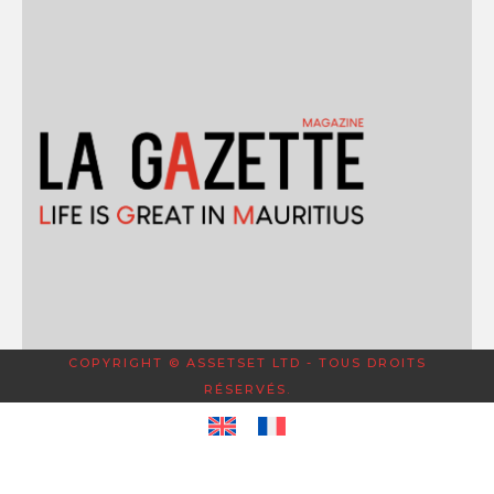
COPYRIGHT © ASSETSET LTD - TOUS DROITS
RÉSERVÉS.