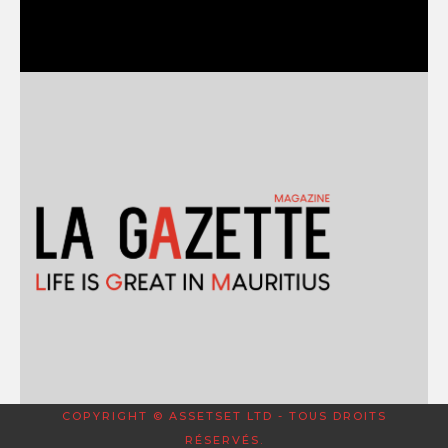
COPYRIGHT © ASSETSET LTD - TOUS DROITS
RÉSERVÉS.