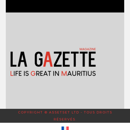
COPYRIGHT © ASSETSET LTD - TOUS DROITS
RÉSERVÉS.