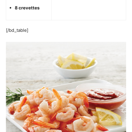
8 crevettes
[/bd_table]