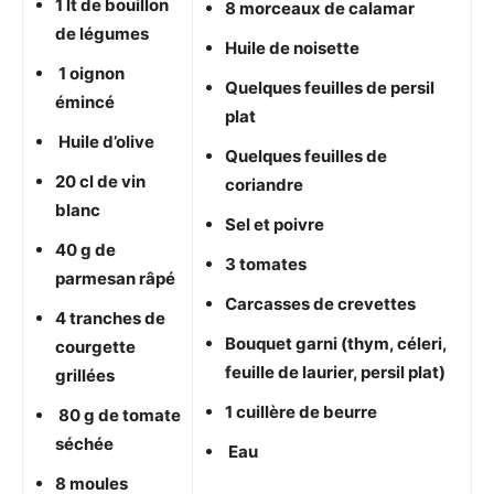
1 lt de bouillon
8 morceaux de calamar
de légumes
Huile de noisette
1 oignon
Quelques feuilles de persil
émincé
plat
Huile d’olive
Quelques feuilles de
20 cl de vin
coriandre
blanc
Sel et poivre
40 g de
3 tomates
parmesan râpé
Carcasses de crevettes
4 tranches de
Bouquet garni (thym, céleri,
courgette
feuille de laurier, persil plat)
grillées
1 cuillère de beurre
80 g de tomate
séchée
Eau
8 moules