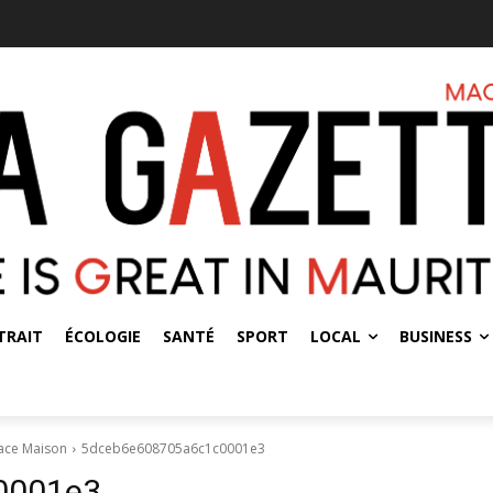
TRAIT
ÉCOLOGIE
SANTÉ
SPORT
LOCAL
BUSINESS
pace Maison
5dceb6e608705a6c1c0001e3
0001e3