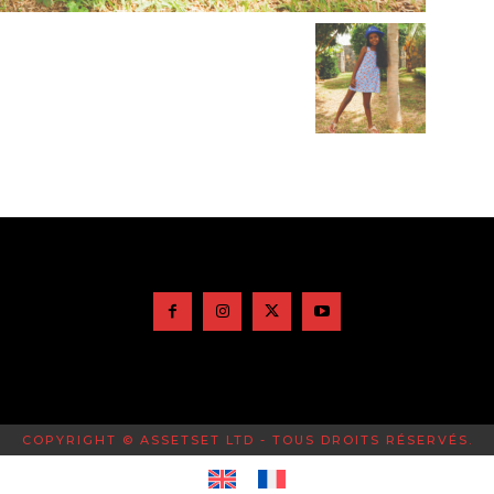
COPYRIGHT © ASSETSET LTD - TOUS DROITS RÉSERVÉS.