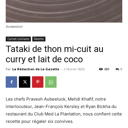
Screenshot
Carnet culinaire
Recette
Tataki de thon mi-cuit au
curry et lait de coco
Par
La Rédaction de La Gazette
-
2 février 2026
689
0
Les chefs Pravesh Aubeeluck, Mehdi Khafif, notre
interlocuteur, Jean-François Kersley et Ryan Bickha du
restaurant du Club Med La Plantation, nous confie
nt
cette
recette pour régaler six convives.