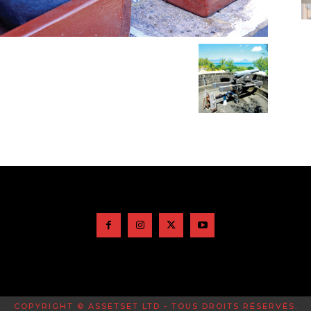
COPYRIGHT © ASSETSET LTD - TOUS DROITS RÉSERVÉS.