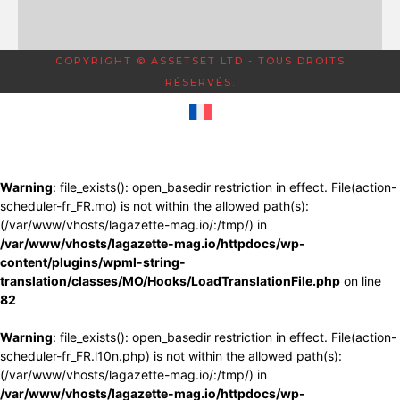
COPYRIGHT © ASSETSET LTD - TOUS DROITS
RÉSERVÉS.
Warning
: file_exists(): open_basedir restriction in effect. File(action-
scheduler-fr_FR.mo) is not within the allowed path(s):
(/var/www/vhosts/lagazette-mag.io/:/tmp/) in
/var/www/vhosts/lagazette-mag.io/httpdocs/wp-
content/plugins/wpml-string-
translation/classes/MO/Hooks/LoadTranslationFile.php
on line
82
Warning
: file_exists(): open_basedir restriction in effect. File(action-
scheduler-fr_FR.l10n.php) is not within the allowed path(s):
(/var/www/vhosts/lagazette-mag.io/:/tmp/) in
/var/www/vhosts/lagazette-mag.io/httpdocs/wp-