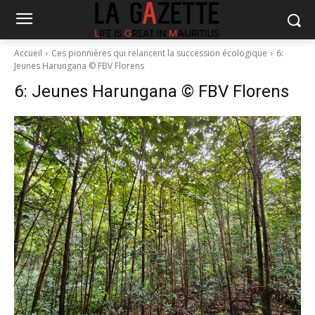
Accueil
Ces pionnières qui relancent la succession écologique
6:
Jeunes Harungana © FBV Florens
6: Jeunes Harungana © FBV Florens