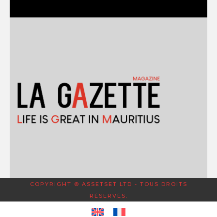
COPYRIGHT © ASSETSET LTD - TOUS DROITS
RÉSERVÉS.