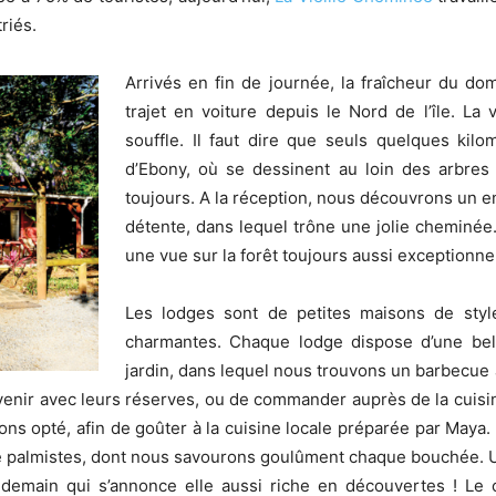
riés.
Arrivés en fin de journée, la fraîcheur du do
trajet en voiture depuis le Nord de l’île. La
souffle. Il faut dire que seuls quelques kil
d’Ebony, où se dessinent au loin des arbres
toujours. A la réception, nous découvrons un en
détente, dans lequel trône une jolie cheminée. 
une vue sur la forêt toujours aussi exceptionnel
Les lodges sont de petites maisons de style
charmantes. Chaque lodge dispose d’une bell
jardin, dans lequel nous trouvons un barbecue à
de venir avec leurs réserves, ou de commander auprès de la cuisi
ons opté, afin de goûter à la cuisine locale préparée par Maya.
de palmistes, dont nous savourons goulûment chaque bouchée. Un
endemain qui s’annonce elle aussi riche en découvertes ! Le 