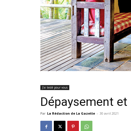
J'ai testé pour vous
Dépaysement et a
Par
La Rédaction de La Gazette
-
30 avril 2021