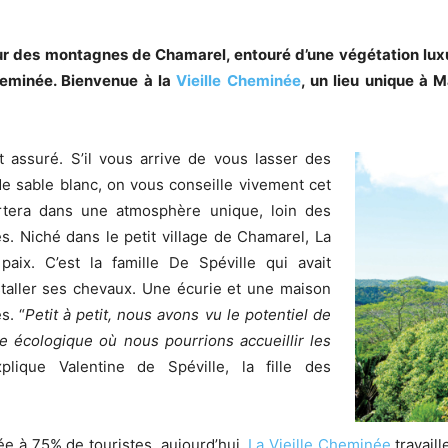
r des montagnes de Chamarel, entouré d’une végétation lu
heminée. Bienvenue à la
Vieille Cheminée
, un lieu unique à 
.
 assuré. S’il vous arrive de vous lasser des
e sable blanc, on vous conseille vivement cet
rtera dans une atmosphère unique, loin des
s. Niché dans le petit village de Chamarel, La
aix. C’est la famille De Spéville qui avait
staller ses chevaux. Une écurie et une maison
s. “
Petit à petit, nous avons vu le potentiel de
e écologique où nous pourrions accueillir les
plique Valentine de Spéville, la fille des
sée à 75% de touristes, aujourd’hui,
La Vieille Cheminée
travaill