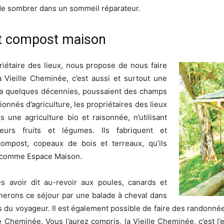
e sombrer dans un sommeil réparateur.
et compost maison
priétaire des lieux, nous propose de nous faire
a Vieille Cheminée, c’est aussi et surtout une
l y a quelques décennies, poussaient des champs
onnés d’agriculture, les propriétaires des lieux
s une agriculture bio et raisonnée, n’utilisant
urs fruits et légumes. Ils fabriquent et
ompost, copeaux de bois et terreaux, qu’ils
s comme Espace Maison.
ès avoir dit au-revoir aux poules, canards et
inerons ce séjour par une balade à cheval dans
s du voyageur. Il est également possible de faire des randonnée
e Cheminée. Vous l’aurez compris, la Vieille Cheminée, c’est l’e