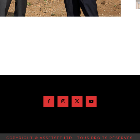
COPYRIGHT © ASSETSET LTD - TOUS DROITS RÉSERVÉS.