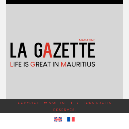
COPYRIGHT © ASSETSET LTD - TOUS DROITS
RÉSERVÉS.