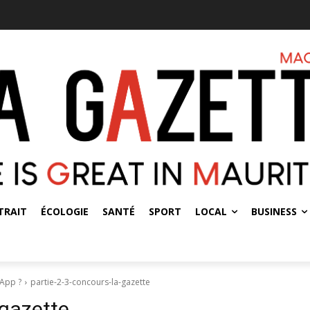
TRAIT
ÉCOLOGIE
SANTÉ
SPORT
LOCAL
BUSINESS
 App ?
partie-2-3-concours-la-gazette
-gazette