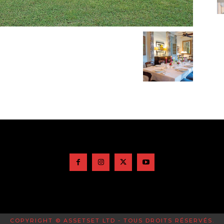
COPYRIGHT © ASSETSET LTD - TOUS DROITS RÉSERVÉS.