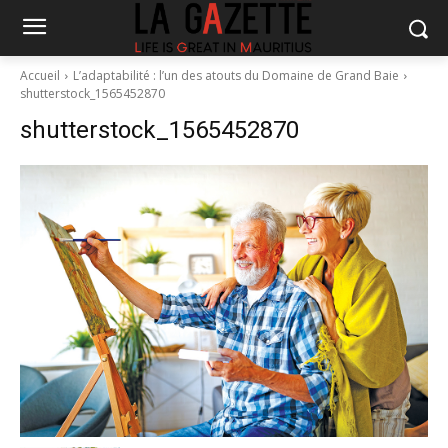
Accueil
L’adaptabilité : l’un des atouts du Domaine de Grand Baie
shutterstock_1565452870
shutterstock_1565452870